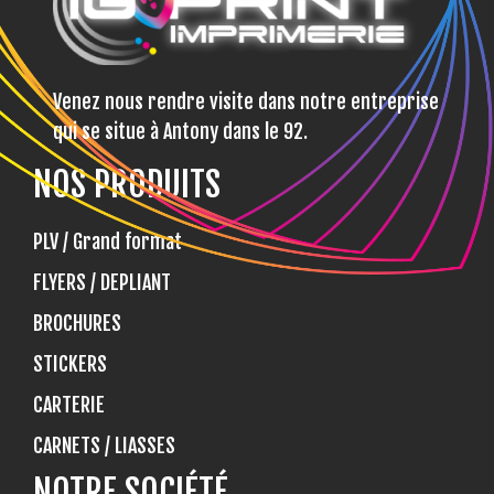
Venez nous rendre visite dans notre entreprise
qui se situe à Antony dans le 92.
NOS PRODUITS
PLV / Grand format
FLYERS / DEPLIANT
BROCHURES
STICKERS
CARTERIE
CARNETS / LIASSES
NOTRE SOCIÉTÉ