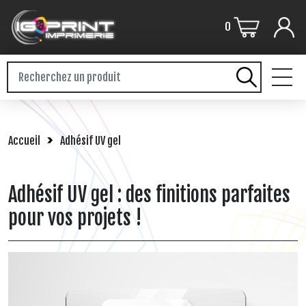
0
PLV / GRAND FORMAT
Accueil
Adhésif UV gel
FLYERS / DEPLIANT
BROCHURES
Adhésif UV gel : des finitions parfaites
STICKERS
pour vos projets !
CARTERIE
CARNETS / LIASSES