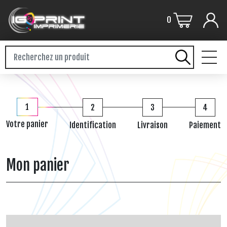
0
PLV / GRAND FORMAT
1
FLYERS / DEPLIANT
2
3
4
Votre panier
Identification
Livraison
Paiement
BROCHURES
STICKERS
Mon panier
CARTERIE
CARNETS / LIASSES