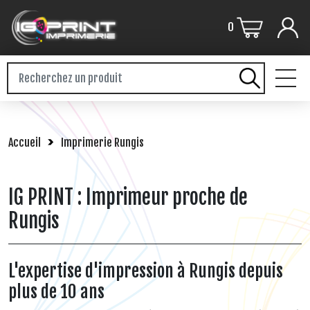
0
PLV / GRAND FORMAT
Accueil
Imprimerie Rungis
FLYERS / DEPLIANT
BROCHURES
IG PRINT : Imprimeur proche de
STICKERS
Rungis
CARTERIE
L'expertise d'impression à Rungis depuis
CARNETS / LIASSES
plus de 10 ans