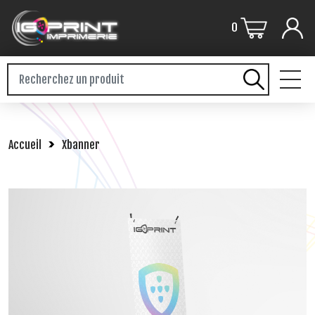
0
PLV / GRAND FORMAT
Accueil
Xbanner
FLYERS / DEPLIANT
BROCHURES
STICKERS
CARTERIE
CARNETS / LIASSES