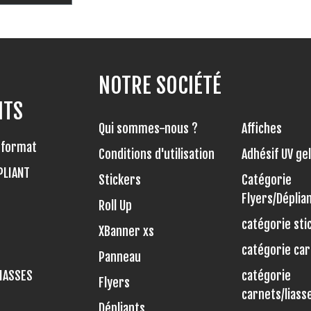
NOTRE SOCIÉTÉ
ITS
Qui sommes-nous ?
Affiches
d format
Conditions d'utilisation
Adhésif UV gel
PLIANT
Stickers
Catégorie
Flyers/Déplia
Roll Up
catégorie sti
XBanner xs
catégorie car
Panneau
LIASSES
catégorie
Flyers
carnets/liass
Dépliants